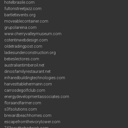
hotelbrasile.com
fultonstreetjazz.com
bartlettevents.org
moveablecontainer.com
grupolareina.com
www.cherryvalleymuseum.com
cotentinwebdesign.com
oldetradingpost.com
ladiesunderconstruction.org
bebeslectores.com
australiantimberoil.net
dinosfamilyrestaurant.net
infraredbuildingtechnologies.com
harvesttablehermann.com
carrosdegolfclub.com
energydevelopmentassociates.com
floraandfarmer.com
s3fsolutions.com
brevardbeachhomes.com
escapefromtheivorytower.com
743southchadwick.com