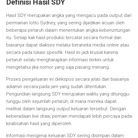
Definisi Hasil SDY
Hasil SDY merupakan angka yang mengacu pada output dari
permainan lotto Sydney, yang sering dijadikan acuan oleh
beberapa petaruh dalam menentukan angka keberuntungan
itu. Setiap kali hasil produksi tercatat secara formal dan
biasanya dapat diakses melalui beraneka media online atau
secara pada lokasi spesifik. Hasil ini jadi krusial karena
petaruh selalu mengharapkan informasi terkini untuk
mengetahui jika nomor yang saja pasang menang.
Proses pengeluaran ini diekspos secara jelas dan biasanya
adiamin secara pada jam yang sudah ditentukan.
Pengundian langsung SDY merupakan waktu yang ditunggu-
tunggu oleh sejumlah petaruh, di mana mereka dapat
melihat dalam langsung output keluaran tersebut. Dengan
keberadaan live draw, pemain mendapati lebih percaya pada
keabsahan hasil yang diperoleh.
Informasi mengenai keluaran SDY sering disimpan dalam