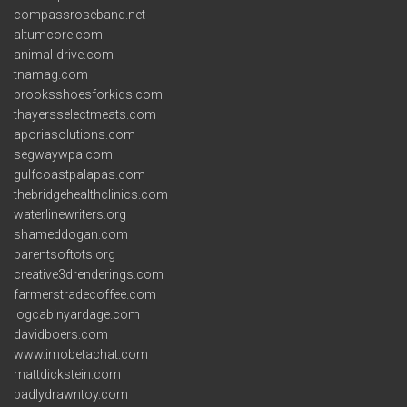
compassroseband.net
altumcore.com
animal-drive.com
tnamag.com
brooksshoesforkids.com
thayersselectmeats.com
aporiasolutions.com
segwaywpa.com
gulfcoastpalapas.com
thebridgehealthclinics.com
waterlinewriters.org
shameddogan.com
parentsoftots.org
creative3drenderings.com
farmerstradecoffee.com
logcabinyardage.com
davidboers.com
www.imobetachat.com
mattdickstein.com
badlydrawntoy.com