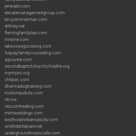
jenwaite.com
elevatemanagementgroup.com
leroyzimmerman.com
drfinley.net
flemingfamilylaw.com
rnrwine.com
lakeoswegorowing.com
fuquayfamilycounseling.com
agouveia.com
secondbaptistchurchofolathe.org
mymseo.org
chhpac.com
dharmadogtraining.com
motionaudiotx.com
rttl.me
rescomheating.com
mimiweddings.com
besthostinnkansascity.com
smithdentalcare.net
undergroundmusiccafe.com