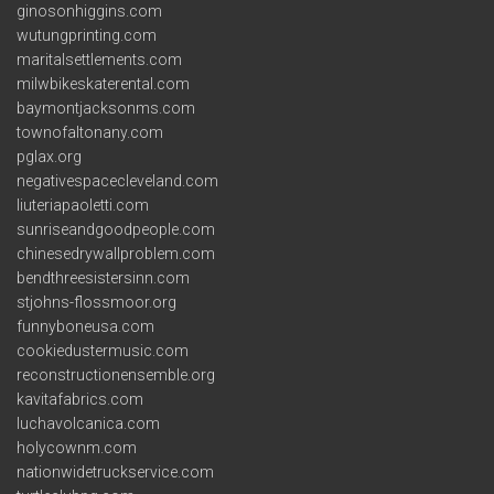
ginosonhiggins.com
wutungprinting.com
maritalsettlements.com
milwbikeskaterental.com
baymontjacksonms.com
townofaltonany.com
pglax.org
negativespacecleveland.com
liuteriapaoletti.com
sunriseandgoodpeople.com
chinesedrywallproblem.com
bendthreesistersinn.com
stjohns-flossmoor.org
funnyboneusa.com
cookiedustermusic.com
reconstructionensemble.org
kavitafabrics.com
luchavolcanica.com
holycownm.com
nationwidetruckservice.com