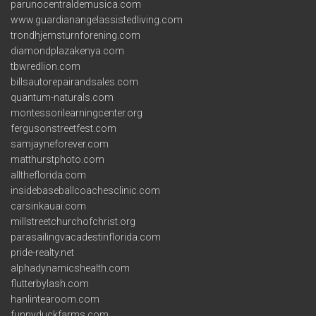
parunocentraldemusica.com
www.guardianangelassistedliving.com
trondhjemsturnforening.com
diamondplazakenya.com
tbwredlion.com
billsautorepairandsales.com
quantum-naturals.com
montessorilearningcenter.org
fergusonstreetfest.com
samjayneforever.com
matthurstphoto.com
alltheflorida.com
insidebaseballcoachesclinic.com
carsinkauai.com
millstreetchurchofchrist.org
parasailingvacadestinflorida.com
pride-realty.net
alphadynamicshealth.com
flutterbylash.com
hanlintearoom.com
funnyduckfarms.com