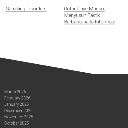
Gambling Disorders
Output Live Macao:
Menyusun Taktik
Berbasis pada Informasi
Archives
March 2026
February 2026
January 2026
December 2025
November 2025
October 2025