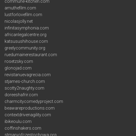
commune-kitchen.com
amuthefilm.com
lustforlovefilm.com
nicolasjolly.net
infinitasymphonia.com
africanlegalcentre.org
katsusushihouse.com
greelycommunity.org
ruedumainerestaurant.com
rosetzsky.com
glonojad.com
revistanuevagrecia.com
stjames-church.com
scotty2naughty.com
doreeshafrir.com
charmcitycomedyproject.com
beawareproductions.com
contextdrivenagility.com
ibikeoulu.com
coffinshakers.com
stmaryofczestochowa.org