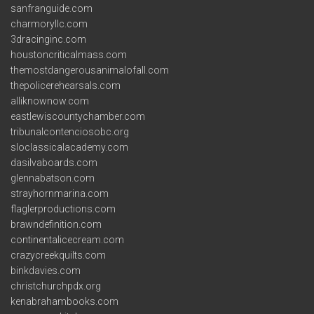
sanfranguide.com
charmoryllc.com
3dracinginc.com
houstoncriticalmass.com
themostdangerousanimalofall.com
thepolicerehearsals.com
alliknownow.com
eastlewiscountychamber.com
tribunalcontenciosobc.org
sloclassicalacademy.com
dasilvaboards.com
glennabatson.com
strayhornmarina.com
flaglerproductions.com
brawndefinition.com
continentalicecream.com
crazycreekquilts.com
binkdavies.com
christchurchpdx.org
kenabrahambooks.com