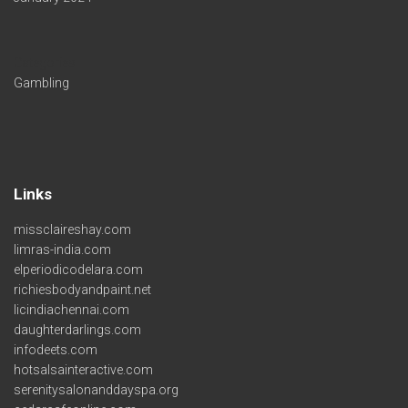
Categories
Gambling
Links
missclaireshay.com
limras-india.com
elperiodicodelara.com
richiesbodyandpaint.net
licindiachennai.com
daughterdarlings.com
infodeets.com
hotsalsainteractive.com
serenitysalonanddayspa.org