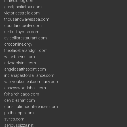
turtleclubpg.com
greatpacifictour.com
victoriaestrella.com
thousandwavesspa.com
courtlandcenter.com
neilfindlaymsp.com
avicollisrestaurant.com
drcconline.org
v
theplacebarandgrill.com
waterburyrx.com
advpoolsinc.com
angelosatthepoint.com
indianapastorsalliance.com
valleyoakssteakcompany.com
caseyswoodshed.com
fixhairchicago.com
denizliesnaf.com
constitutionconferences.com
patthecope.com
svitcs.com
seriouspizza.net