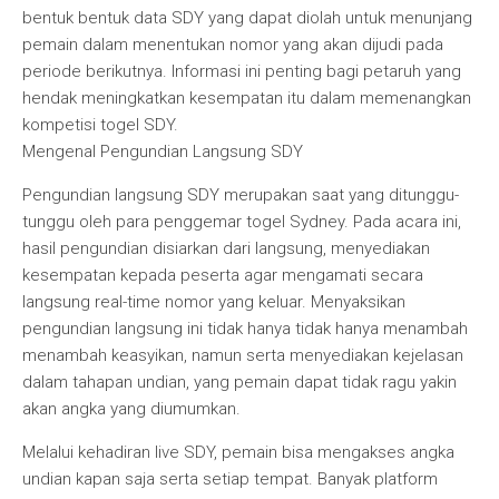
bentuk bentuk data SDY yang dapat diolah untuk menunjang
pemain dalam menentukan nomor yang akan dijudi pada
periode berikutnya. Informasi ini penting bagi petaruh yang
hendak meningkatkan kesempatan itu dalam memenangkan
kompetisi togel SDY.
Mengenal Pengundian Langsung SDY
Pengundian langsung SDY merupakan saat yang ditunggu-
tunggu oleh para penggemar togel Sydney. Pada acara ini,
hasil pengundian disiarkan dari langsung, menyediakan
kesempatan kepada peserta agar mengamati secara
langsung real-time nomor yang keluar. Menyaksikan
pengundian langsung ini tidak hanya tidak hanya menambah
menambah keasyikan, namun serta menyediakan kejelasan
dalam tahapan undian, yang pemain dapat tidak ragu yakin
akan angka yang diumumkan.
Melalui kehadiran live SDY, pemain bisa mengakses angka
undian kapan saja serta setiap tempat. Banyak platform