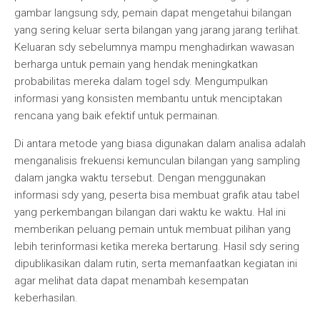
gambar langsung sdy, pemain dapat mengetahui bilangan
yang sering keluar serta bilangan yang jarang jarang terlihat.
Keluaran sdy sebelumnya mampu menghadirkan wawasan
berharga untuk pemain yang hendak meningkatkan
probabilitas mereka dalam togel sdy. Mengumpulkan
informasi yang konsisten membantu untuk menciptakan
rencana yang baik efektif untuk permainan.
Di antara metode yang biasa digunakan dalam analisa adalah
menganalisis frekuensi kemunculan bilangan yang sampling
dalam jangka waktu tersebut. Dengan menggunakan
informasi sdy yang, peserta bisa membuat grafik atau tabel
yang perkembangan bilangan dari waktu ke waktu. Hal ini
memberikan peluang pemain untuk membuat pilihan yang
lebih terinformasi ketika mereka bertarung. Hasil sdy sering
dipublikasikan dalam rutin, serta memanfaatkan kegiatan ini
agar melihat data dapat menambah kesempatan
keberhasilan.